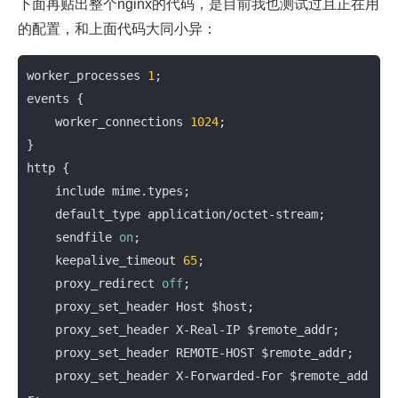
下面再贴出整个nginx的代码，是目前我也测试过且正在用
的配置，和上面代码大同小异：
worker_processes
1
events
 { 

worker_connections
1024
;

http
 { 

include
 mime.types; 

default_type
 application/octet-stream; 

sendfile
on
; 

keepalive_timeout
65
;  

proxy_redirect
off
; 

proxy_set_header
 Host 
$host
; 

proxy_set_header
 X-Real-IP 
$remote_addr
; 

proxy_set_header
 REMOTE-HOST 
$remote_addr
; 

proxy_set_header
 X-Forwarded-For 
$remote_add