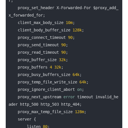
r
; 

proxy_set_header
 X-Forwarded-For 
$proxy_add_
x_forwarded_for
;  

client_max_body_size
10m
; 

client_body_buffer_size
128k
; 

proxy_connect_timeout
90
; 

proxy_send_timeout
90
; 

proxy_read_timeout
90
; 

proxy_buffer_size
32k
;

proxy_buffers
4
32k
; 

proxy_busy_buffers_size
64k
; 

proxy_temp_file_write_size
64k
; 

proxy_ignore_client_abort
on
; 

proxy_next_upstream
error
 timeout invalid_he
ader http_500 http_503 http_404; 

proxy_max_temp_file_size
128m
;

server
 { 

listen
80
; 
