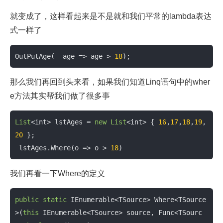
就变成了，这样看起来是不是就和我们平常的lambda表达
式一样了
OutPutAge(  age => age > 
18
);
那么我们再回到头来看，如果我们知道Linq语句中的wher
e方法其实帮我们做了很多事
List
<int> lstAges = 
new
List
<int> { 
16
,
17
,
18
,
19
,
20
 };

 lstAges.Where(o => o > 
18
)
我们再看一下Where的定义
public
static
 IEnumerable<TSource> Where<TSource
>(
this
 IEnumerable<TSource> source, Func<TSourc