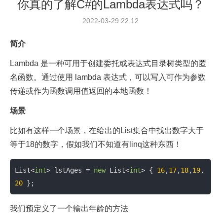
你真的了解C#的Lambda表达式吗？
2022-03-29 22:12
简介
Lambda 是一种可用于创建委托或表达式目录树类型的匿
名函数。通过使用 lambda 表达式，可以写入可作为参数
传递或作为函数调用值返回的本地函数！
场景
比如有这样一个场景，在给出的List集合中找出数字大于
等于18的数字，假如我们不知道有linq这种东西！
List<
int
> lstAges = 
new
 List<
int
> { 
16
,
17
,
18
,
19
,
20
 };
我们预定义了一个输出年龄的方法