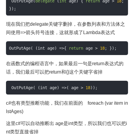
 OutPutAge(
delegate
 (
int
 age) { 
return
 age > 
18
; 
});
现在我们把delegate关键字删掉，在参数列表和方法体之
间使用=>箭头符号连接，这就形成了Lambda表达式
OutPutAge
( (int age) =>{ 
return
 age > 
18
; })
;
在函数式的编程语言中，如果最后一句是return表达式的
话，我们最后可以把return和{}这个关键字省掉
 OutPutAge
( (int age) =>( age > 
18
))
;
c#也有类型推断功能，我们在前面的 foreach (var item in
lstAges)
这里c#可以自动推断出 age是int类型，所以我们也可以把i
nt类型直接省掉