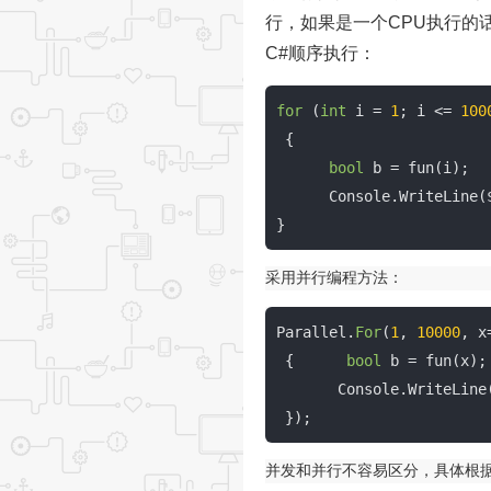
行，如果是一个CPU执行的
C#顺序执行：
for
 (
int
 i = 
1
; i <= 
100
 {           
bool
 b = fun(i);  
      Console.WriteLine(
}
采用并行编程方法：​​​​​​​
Parallel.
For
(
1
, 
10000
, x
 {      
bool
 b = fun(x);
       Console.WriteLine
 });
并发和并行不容易区分，具体根据