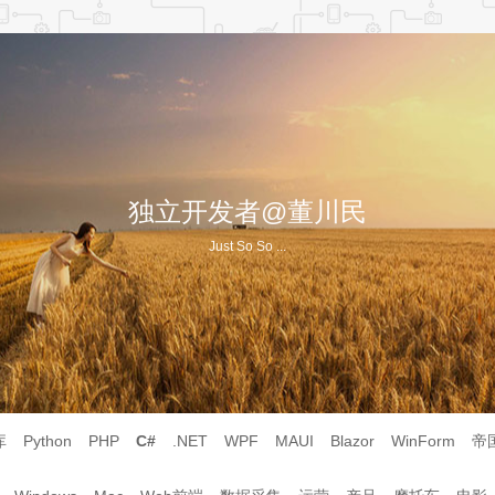
独立开发者@董川民
Just So So ...
库
Python
PHP
C#
.NET
WPF
MAUI
Blazor
WinForm
帝