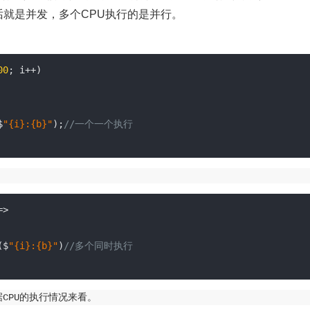
话就是并发，多个CPU执行的是并行。
00
; i++)
           
$
"{i}:{b}"
);
//一个一个执行
=> 
              
($
"{i}:{b}"
)
//多个同时执行
CPU的执行情况来看。