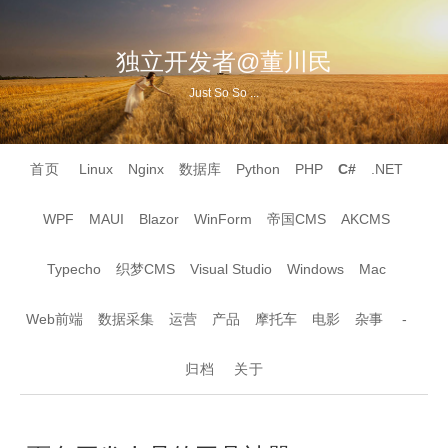
独立开发者@董川民
Just So So ...
首页
Linux
Nginx
数据库
Python
PHP
C#
.NET
WPF
MAUI
Blazor
WinForm
帝国CMS
AKCMS
Typecho
织梦CMS
Visual Studio
Windows
Mac
Web前端
数据采集
运营
产品
摩托车
电影
杂事
-
归档
关于