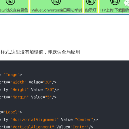
样式,这里没有加键值，即默认全局应用
pe=
"Image"
>

roperty=
"Width"
 Value=
"30"
/>

roperty=
"Height"
 Value=
"30"
/>

roperty=
"Margin"
 Value=
"5"
/>

pe=
"Label"
>

roperty=
"HorizontalAlignment"
 Value=
"Center"
/>

roperty=
"VerticalAlignment"
 Value=
"Center"
/>
