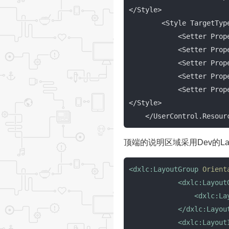
</Style>

        <Style TargetTy
            <Setter P
            <Setter P
            <Setter P
            <Setter P
            <Setter P
</Style>

    </UserControl.Resou
顶端的说明区域采用Dev的Layou
<
dxlc:LayoutGroup
Orient
<
dxlc:Layout
<
dxlc:La
</
dxlc:Layou
<
dxlc:Layout