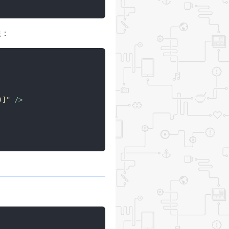
法：
)]"
 />