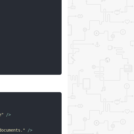
e"
 />
documents."
 />