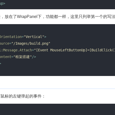
up
>
放在了WrapPanel下，功能都一样，这里只列举第一个的写
Orientation
=
"Vertical"
>
ource
=
"/Images/build.png"
l:Message.Attach
=
"[Event MouseLeftButtonUp]=[BuildClick(
ontent
=
"框架搭建"
/>
>
下鼠标的左键弹起的事件：