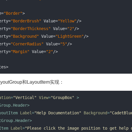
pe=
"Border"
>

roperty=
"BorderBrush"
 Value=
"Yellow"
/>

roperty=
"BorderThickness"
 Value=
"2"
/>

roperty=
"Background"
 Value=
"LightGreen"
/>

roperty=
"CornerRadius"
 Value=
"5"
/>

roperty=
"Margin"
 Value=
"2"
/>

rces>
tGroup和LayoutItem实现：
ation
=
"Vertical"
View
=
"GroupBox"
 >
Group.Header
>
youtItem
Label
=
"Help Documentation"
Background
=
"CadetBlu
tGroup.Header
>
Item
Label
=
"Please click the image position to get help 