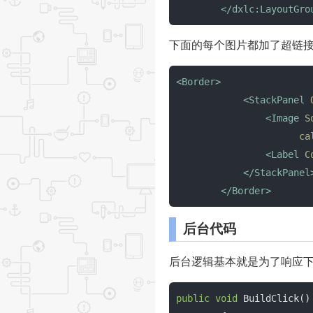
</
dxlc:LayoutGro
下面的每个图片都加了超链接，
<
Border
>
<
StackPanel
<
Image
S
ca
<
Label
C
</
StackPanel
</
Border
>
后台代码
后台逻辑基本就是为了响应
public
void
BuildClick
()
