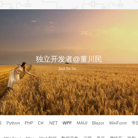
独立开发者@董川民
Just So So ...
库
Python
PHP
C#
.NET
WPF
MAUI
Blazor
WinForm
帝