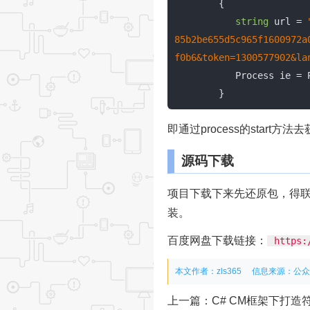
        {

string
 url = 
85b2be655d5c965f1600972a
f0b6&token=1300577902&la
           Process 
        }
即通过process的start方
源码下载
项目下载下来先还原包，得联
装。
百度网盘下载链接：
https:
本文作者：zls365
信息来源：
公众
上一篇：
C# CM框架下打造符合