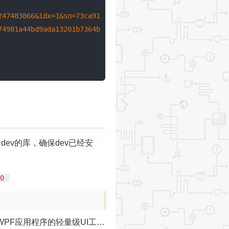
247483866&idx=1&sn=73ca91
74981a44bd9ada13201b7364b
v的库，确保dev已经安
0
序的轻量级UI工具包，提供经典但增强的Windows视觉效果