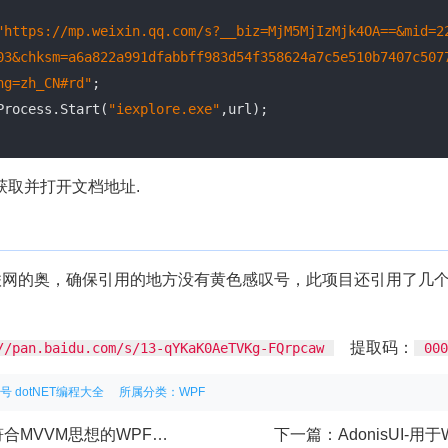
"https://mp.weixin.qq.com/s?__biz=MjM5MjIzMjk4OA==&mid=2
03&chksm=a6a822a991dfabbff983d54f358624a7c5e510b7407c507
ng=zh_CN#rd"
;

ie = Process.Start(
"iexplore.exe"
,url);

法去获取并打开文档地址.
网的奥，确保引用的地方没有黄色感叹号，此项目还引用了几个de
提取码：
//pan.baidu.com/s/13-qYKaK0AeTVKg-FQrpcaw
000
号 dotNET编程大全
所属分类：
WPF
MVVM思想的WPF登录窗体
下一篇：
AdonisUI-用于WPF应用程