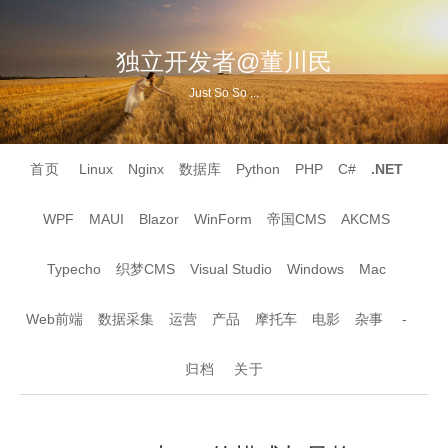
独立开发者@董川民
Just So So ...
首页
Linux
Nginx
数据库
Python
PHP
C#
.NET
WPF
MAUI
Blazor
WinForm
帝国CMS
AKCMS
Typecho
织梦CMS
Visual Studio
Windows
Mac
Web前端
数据采集
运营
产品
摩托车
电影
杂事
-
归档
关于