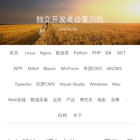
独立开发者@董川民
Just So So ...
首页
Linux
Nginx
数据库
Python
PHP
C#
.NET
WPF
MAUI
Blazor
WinForm
帝国CMS
AKCMS
Typecho
织梦CMS
Visual Studio
Windows
Mac
Web前端
数据采集
运营
产品
摩托车
电影
杂事
-
归档
关于