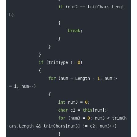
if
 (num2 == trimChars.Lengt
h)

                    {

break
;

                    }

                }

            }

if
 (trimType != 
0
)

            {

for
 (num = Length - 
1
; num >
= i; num--)

                {

int
 num3 = 
0
;

char
 c2 = 
this
[num];

for
 (num3 = 
0
; num3 < trimCh
ars.Length && trimChars[num3] != c2; num3++)

                    {
