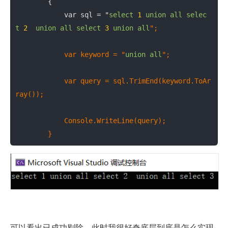
        {

            var sql = "
select
1
union
all
selec
t
2
union
all
select
3
union
all
";

            var keyword = "
union
all
";

            var query = sql.TrimEnd(keyword.ToAr
ray());

            Console.WriteLine(query);

        }
可以看出已成功剔除，此时我很好奇底层到底是怎么实现