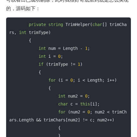
的，源码如下：
private
string
TrimHelper
(
char
[] trimCha
rs, 
int
 trimType)

        {

int
 num = Length - 
1
;

int
 i = 
0
;

if
 (trimType != 
1
)

            {

for
 (i = 
0
; i < Length; i++)

                {

int
 num2 = 
0
;

char
 c = 
this
[i];

for
 (num2 = 
0
; num2 < trimCh
ars.Length && trimChars[num2] != c; num2++)

                    {

                    }
