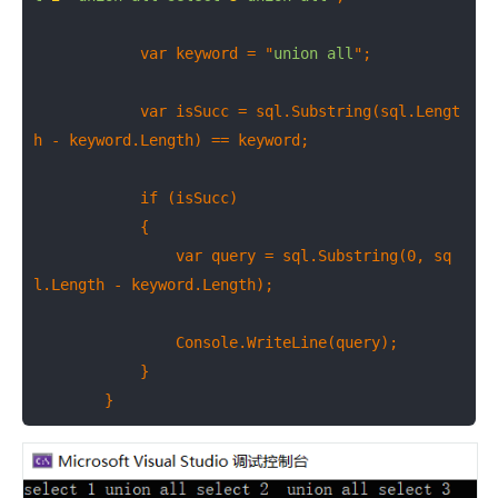
            var keyword = "
union
all
";

            var isSucc = sql.Substring(sql.Lengt
h - keyword.Length) == keyword;

            if (isSucc)

            {

                var query = sql.Substring(0, sq
l.Length - keyword.Length);

                Console.WriteLine(query);

            }

        }