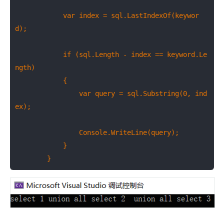
            var index = sql.LastIndexOf(keywor
d);

            if (sql.Length - index == keyword.Le
ngth)

            {

                var query = sql.Substring(0, ind
ex);

                Console.WriteLine(query);

            }

        }