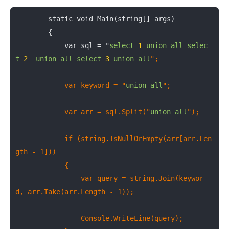
        static void Main(string[] args)

        {

            var sql = "
select
1
union
all
selec
t
2
union
all
select
3
union
all
";

            var keyword = "
union
all
";

            var arr = sql.Split("
union
all
");

            if (string.IsNullOrEmpty(arr[arr.Len
gth - 1]))

            {

                var query = string.Join(keywor
d, arr.Take(arr.Length - 1));

                Console.WriteLine(query);
