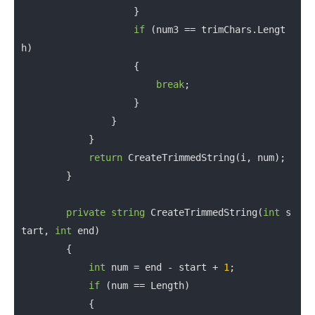
                    }

if
 (num3 == trimChars.Lengt
h)

                    {

break
;

                    }

                }

            }

return
 CreateTrimmedString(i, num);

        }

private
string
CreateTrimmedString
(
int
 s
tart, 
int
 end)

        {

int
 num = end - start + 
1
;

if
 (num == Length)

            {
