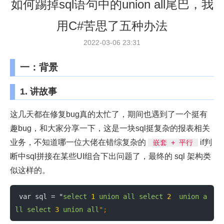
如何踢掉sql语句中的union all尾巴，我
用C#苦思了五种办法
2022-03-06 23:31
一：背景
1. 讲故事
这几天都在修复bug真的太忙了，期间也遇到了一个挺有
趣bug，和大家分享一下，这是一块sql挺复杂的报表相关
业务，不知道哪一位大佬在错综复杂的
if判
嵌套 + 平行
断中sql拼接在某些UI组合下出问题了，最终的 sql 架构类
似这样的。
 var sql = "
select
1
union
all
select
2
union
a
ll
select
3
union
all
";