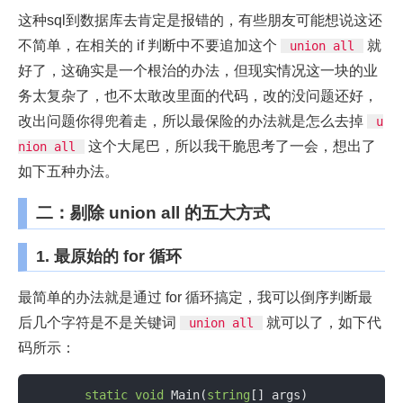
这种sql到数据库去肯定是报错的，有些朋友可能想说这还
不简单，在相关的 if 判断中不要追加这个
就
union all
好了，这确实是一个根治的办法，但现实情况这一块的业
务太复杂了，也不太敢改里面的代码，改的没问题还好，
改出问题你得兜着走，所以最保险的办法就是怎么去掉
u
这个大尾巴，所以我干脆思考了一会，想出了
nion all
如下五种办法。
二：剔除 union all 的五大方式
1. 最原始的 for 循环
最简单的办法就是通过 for 循环搞定，我可以倒序判断最
后几个字符是不是关键词
就可以了，如下代
union all
码所示：
static
void
 Main(
string
[] args)
