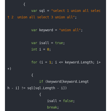
        {

var
 sql = 
"select 1 union all selec
t 2  union all select 3 union all"
;

var
 keyword = 
"union all"
;

var
 isall = 
true
;

int
 i = 
0
;

for
 (i = 
1
; i <= keyword.Length; i+
+)

            {

if
 (keyword[keyword.Lengt
h - i] != sql[sql.Length - i])

                {

                    isall = 
false
;

break
;
